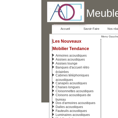
Meuble
Accueil
Savoir-Faire
Nos réal
Menu Gauch
Les Nouveaux
Mobilier Tendance
Armoires acoustiques
Assises acoustiques
Assises lounge
Banques d'accueil rétro
éclairées
Cabines téléphoniques
acoustiques
Canapés acoustiques
Chaises longues
Cloisonnettes acoustiques
Cloisons acoustiques de
bureau
Dos d'armoires acoustiques
Dalles acoustiques
Fauteuils acoustiques
Luminaires acoustiques