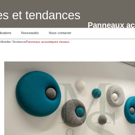
s et tendances
Panneaux ac
isations
Nouveautés
Nous contacter
e
Mobilier Tendance
Panneaux acoustiques muraux