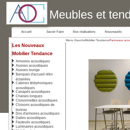
Meubles et ten
Accueil
Savoir-Faire
Nos réalisations
Nouveautés
Menu Gauche
Mobilier Tendance
Panneaux acou
Les Nouveaux
Mobilier Tendance
Armoires acoustiques
Assises acoustiques
Assises lounge
Banques d'accueil rétro
éclairées
Cabines téléphoniques
acoustiques
Canapés acoustiques
Chaises longues
Cloisonnettes acoustiques
Cloisons acoustiques de
bureau
Dos d'armoires acoustiques
Dalles acoustiques
Fauteuils acoustiques
Luminaires acoustiques