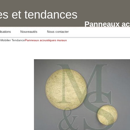
s et tendances
Panneaux ac
isations
Nouveautés
Nous contacter
e
Mobilier Tendance
Panneaux acoustiques muraux