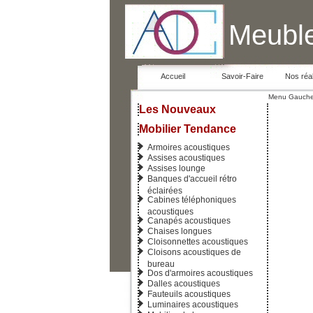
Meuble
Accueil
Savoir-Faire
Nos réal
Menu Gauch
Les Nouveaux
Mobilier Tendance
Armoires acoustiques
Assises acoustiques
Assises lounge
Banques d'accueil rétro
éclairées
Cabines téléphoniques
acoustiques
Canapés acoustiques
Chaises longues
Cloisonnettes acoustiques
Cloisons acoustiques de
bureau
Dos d'armoires acoustiques
Dalles acoustiques
Fauteuils acoustiques
Luminaires acoustiques