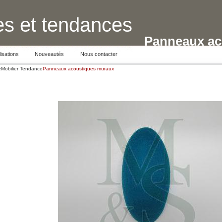
s et tendances
Panneaux ac
isations
Nouveautés
Nous contacter
e
Mobilier Tendance
Panneaux acoustiques muraux