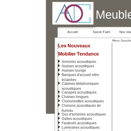
Meuble
Accueil
Savoir-Faire
Nos réal
Menu Gauch
Les Nouveaux
Mobilier Tendance
Armoires acoustiques
Assises acoustiques
Assises lounge
Banques d'accueil rétro
éclairées
Cabines téléphoniques
acoustiques
Canapés acoustiques
Chaises longues
Cloisonnettes acoustiques
Cloisons acoustiques de
bureau
Dos d'armoires acoustiques
Dalles acoustiques
Fauteuils acoustiques
Luminaires acoustiques