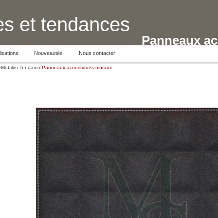
s et tendances
Panneaux ac
isations
Nouveautés
Nous contacter
e
Mobilier Tendance
Panneaux acoustiques muraux