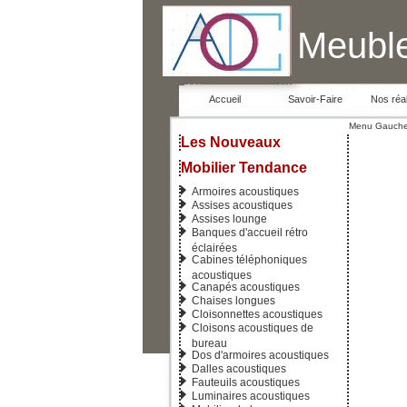
Meuble
Accueil
Savoir-Faire
Nos réal
Menu Gauch
Les Nouveaux
Mobilier Tendance
Armoires acoustiques
Assises acoustiques
Assises lounge
Banques d'accueil rétro
éclairées
Cabines téléphoniques
acoustiques
Canapés acoustiques
Chaises longues
Cloisonnettes acoustiques
Cloisons acoustiques de
bureau
Dos d'armoires acoustiques
Dalles acoustiques
Fauteuils acoustiques
Luminaires acoustiques