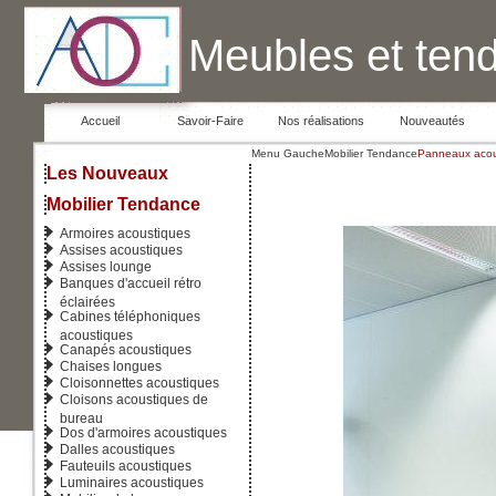
Meubles et ten
Accueil
Savoir-Faire
Nos réalisations
Nouveautés
Menu Gauche
Mobilier Tendance
Panneaux acou
Les Nouveaux
Mobilier Tendance
Armoires acoustiques
Assises acoustiques
Assises lounge
Banques d'accueil rétro
éclairées
Cabines téléphoniques
acoustiques
Canapés acoustiques
Chaises longues
Cloisonnettes acoustiques
Cloisons acoustiques de
bureau
Dos d'armoires acoustiques
Dalles acoustiques
Fauteuils acoustiques
Luminaires acoustiques