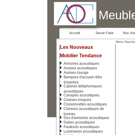
Meuble
Accueil
Savoir-Faire
Nos réal
Menu Gauch
Les Nouveaux
Mobilier Tendance
Armoires acoustiques
Assises acoustiques
Assises lounge
Banques d'accueil rétro
éclairées
Cabines téléphoniques
acoustiques
Canapés acoustiques
Chaises longues
Cloisonnettes acoustiques
Cloisons acoustiques de
bureau
Dos d'armoires acoustiques
Dalles acoustiques
Fauteuils acoustiques
Luminaires acoustiques