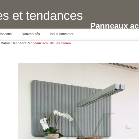
s et tendances
Panneaux ac
isations
Nouveautés
Nous contacter
e
Mobilier Tendance
Panneaux acoustiques muraux